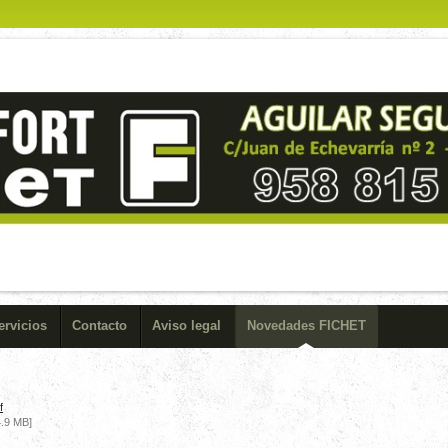
ervicios
Contacto
Aviso legal
Novedades FICHET
f
.9 MB]