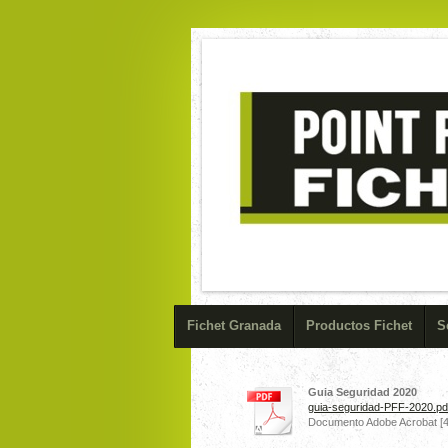
Fichet Granada
Productos Fichet
S
Guia Seguridad 2020
guia-seguridad-PFF-2020.pd
Documento Adobe Acrobat [4