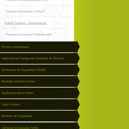
Puertas Acorazadas CHALET
Puerta Trastero - Comunicación
Puertas Acorazadas Profesionales
Puertas Cortafuegos
Ingresadoras Inteligentes Depósito de Efectivo
Cerraduras de Seguridad FICHET
Bombillos Cilindros Fichet
Duplicados llaves Fichet
Cajas Fuertes
Armarios de Seguridad
Cámaras Acorazadas Fichet