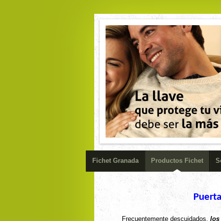
Fichet Granada
Productos Fichet
S
Puerta
Frecuentemente descuidados,
los