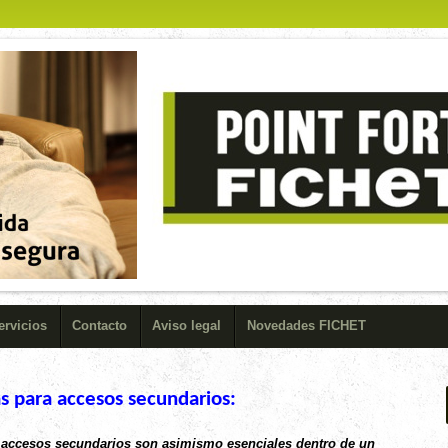
ervicios
Contacto
Aviso legal
Novedades FICHET
s para accesos secundarios:
 accesos secundarios son asimismo esenciales dentro de un