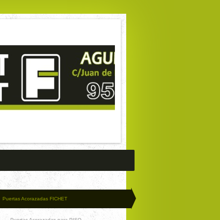
Puertas Acorazadas FICHET
Puertas Acorazadas para PISO