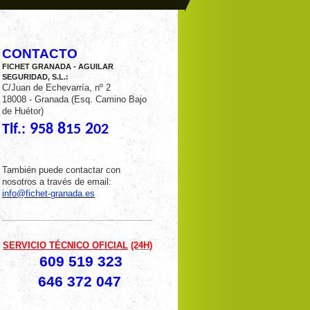
CONTACTO
FICHET GRANADA - AGUILAR
SEGURIDAD, S.L.:
C/Juan de Echevarría, nº 2
18008 - Granada (Esq. Camino Bajo
de Huétor)
9
8
2
Tlf.:
58
15
02
También puede contactar con
nosotros a través de email:
info@fichet-granada.es
SERVICIO TÉCNICO OFICIAL
(24H)
609 519 323
646 372 047